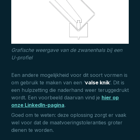
Grafische weergave van de zwanenhals bij een
U-profiel
Een andere mogelijkheid voor dit soort vormen is
om gebruik te maken van een ‘
valse knik
’. Dit is
een hulpzetting die naderhand weer teruggedrukt
wordt. Een voorbeeld daarvan vind je
hier op
onze LinkedIn-pagina
.
Goed om te weten: deze oplossing zorgt er vaak
wel voor dat de maatvoeringstoleranties groter
dienen te worden.