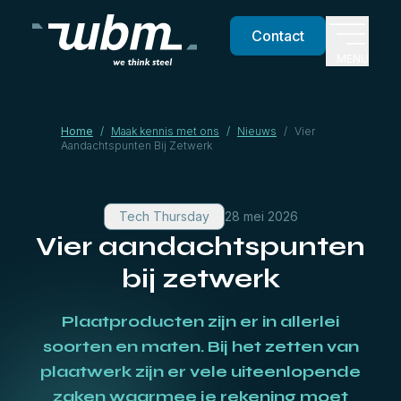
Contact
MENU
Home
/
Maak kennis met ons
/
Nieuws
/
Vier
Aandachtspunten Bij Zetwerk
Tech Thursday
28 mei 2026
Vier aandachtspunten
bij zetwerk
Plaatproducten zijn er in allerlei
soorten en maten. Bij het zetten van
plaatwerk zijn er vele uiteenlopende
zaken waarmee je rekening moet