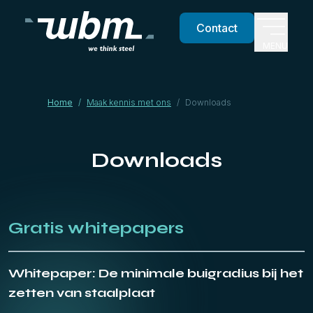
Contact
MENU
Home
/
Maak kennis met ons
/
Downloads
Downloads
Gratis whitepapers
Whitepaper: De minimale buigradius bij het
zetten van staalplaat