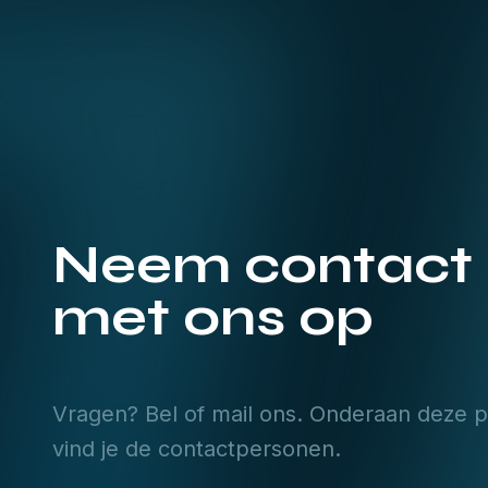
Neem contact
met ons op
Vragen? Bel of mail ons. Onderaan deze p
vind je de contactpersonen.