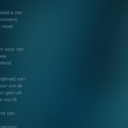
eld is het
g moment,
n moet
en voor het
mee
llend
ijkheid van
voor om de
ten gebruik
de wordt
cht van
toegang