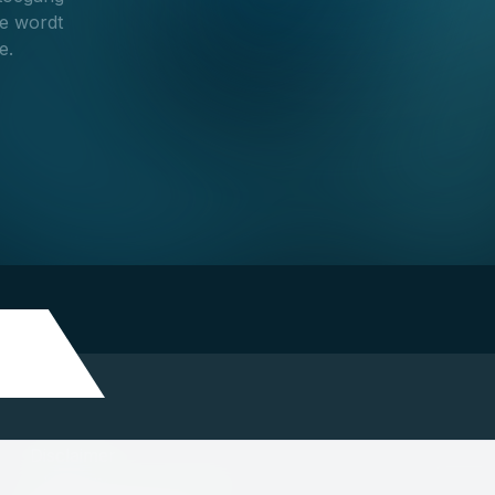
ce wordt
e.
Disclaimer
Algemene voorwaarden