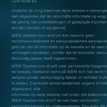
CENTRUM BV.
Ondanks de zorg waarmee deze website is samengest
niet uitgesloten dat de verschafte informatie op eni
als gevolg van ontwikkelingen of gewijzigde inzichte
worden herzien of aangevuld.
WBM Staalservice centrum kan daarom geen
verantwoordelijkheid en aansprakelijkheid aanvaard
gebruik van de informatie op de website en de daar
verkregen resultaten, zonder dat de bezoeker aanvu
deskundig advies heeft ingewonnen.
WBM Staalservice streeft naar permanente toegankel
de website. Niettemin behoudt WBM zich het recht 
website zonder aankondiging tijdelijk of definitief bui
te stellen. Eventuele aansprakelijkheid wegens scha
afgewezen. Alle
informatie op deze website valt onder het auteursre
WBM Staalservice en/of de met haar verbonden
vennootschappen en ondernemingen. Een ieder die 