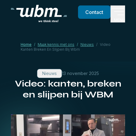
Contact
MENU
Home
/
Maak kennis met ons
/
Nieuws
/
Video
Kanten Breken En Slijpen Bij Wbm
Nieuws
13 november 2025
Video: kanten, breken
en slijpen bij WBM