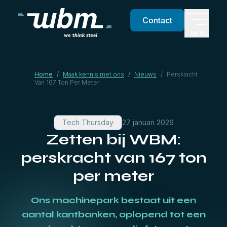
Contact
MENU
Home
/
Maak kennis met ons
/
Nieuws
/
Perskracht
Van 167 Ton Per Meter
Tech Thursday
27 januari 2026
Zetten bij WBM:
perskracht van 167 ton
per meter
Ons machinepark bestaat uit een
aantal kantbanken, oplopend tot een