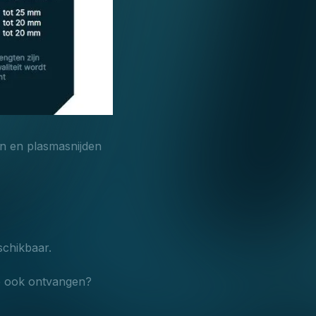
en en plasmasnijden
schikbaar.
die ook ontvangen?