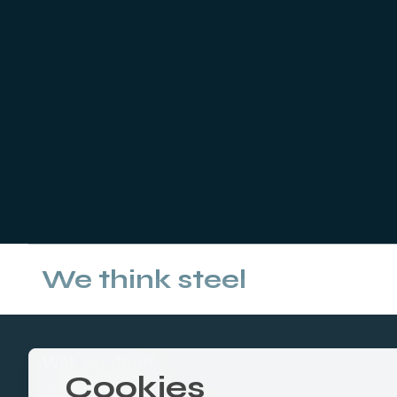
We think steel
Wat we doen
Cookies
Jouw branche