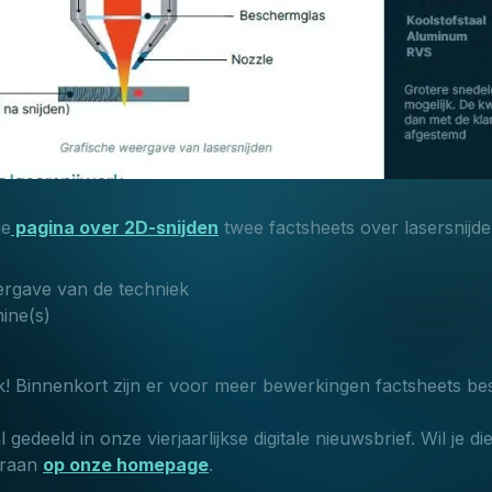
de
pagina over 2D-snijden
twee factsheets over lasersnijd
ergave van de techniek
ine(s)
! Binnenkort zijn er voor meer bewerkingen factsheets be
 gedeeld in onze vierjaarlijkse digitale nieuwsbrief. Wil je 
eraan
op onze homepage
.