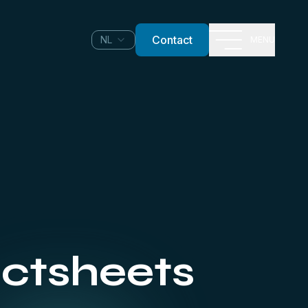
Contact
NL
MENU
actsheets