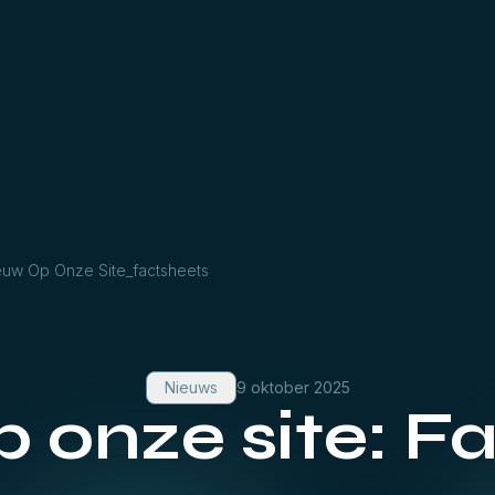
euw Op Onze Site_factsheets
Nieuws
9 oktober 2025
 onze site: F