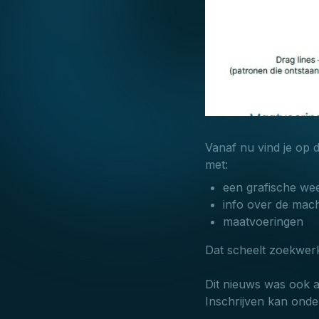
Vanaf nu vind je op 
met:
een grafische we
info over de mach
maatvoeringen
Dat scheelt zoekwerk
Dit nieuws was ook al
Inschrijven kan ond