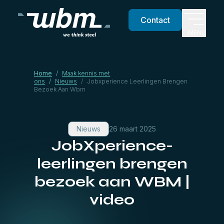
Contact
MENU
Home
/
Maak kennis met
ons
/
Nieuws
/
Jobxperience Leerlingen Brengen
Bezoek Aan Wbm
Nieuws
26 maart 2025
JobXperience-
leerlingen brengen
bezoek aan WBM |
video