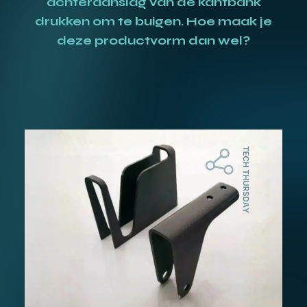
achteraanslag van de kantbank
drukken om te buigen. Hoe maak je
deze productvorm dan wel?