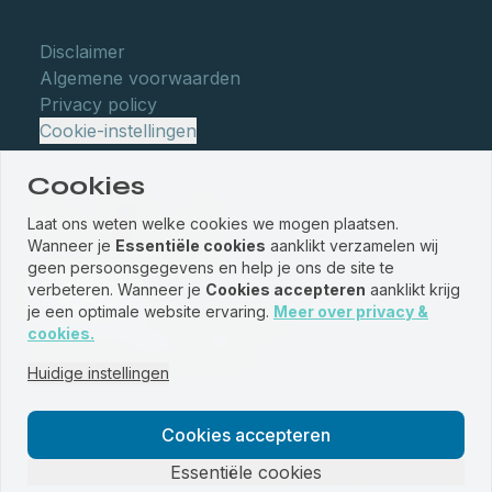
Disclaimer
Algemene voorwaarden
Privacy policy
Cookie-instellingen
Cookies
Laat ons weten welke cookies we mogen plaatsen.
Wanneer je
Essentiële cookies
aanklikt verzamelen wij
geen persoonsgegevens en help je ons de site te
verbeteren. Wanneer je
Cookies accepteren
aanklikt krijg
je een optimale website ervaring.
Meer over privacy &
© WBM Staalservice centrum 2026
cookies.
Website by
PROUD
&
JRNY
Huidige instellingen
Cookies accepteren
Essentiële cookies