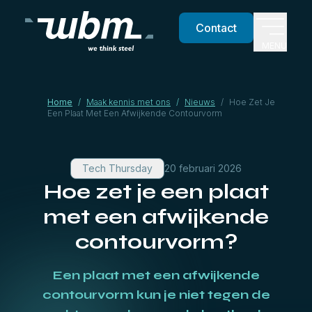
Contact
MENU
Home
/
Maak kennis met ons
/
Nieuws
/
Hoe Zet Je
Een Plaat Met Een Afwijkende Contourvorm
Tech Thursday
20 februari 2026
Hoe zet je een plaat
met een afwijkende
contourvorm?
Een plaat met een afwijkende
contourvorm kun je niet tegen de