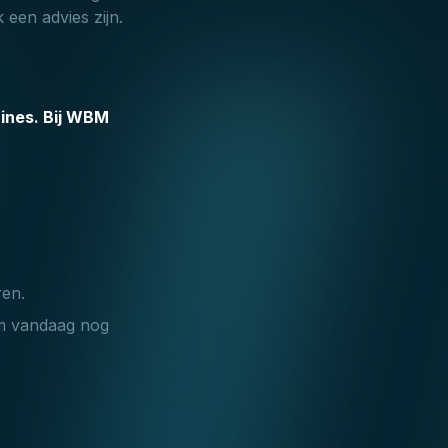
 een advies zijn.
hines. Bij WBM
ren.
em vandaag nog