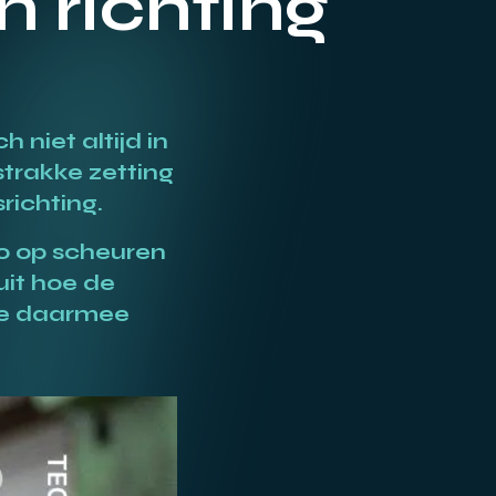
n richting
niet altijd in
strakke zetting
richting.
co op scheuren
uit hoe de
 je daarmee