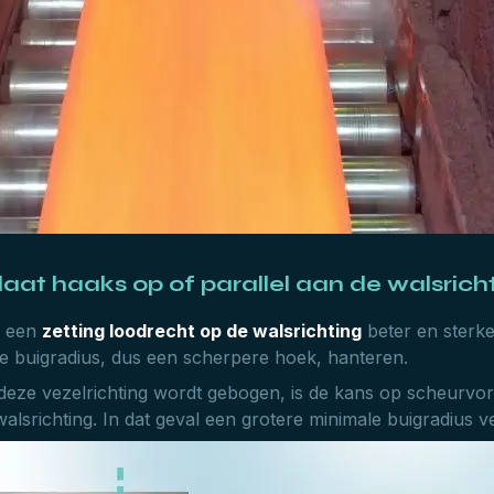
laat haaks op of parallel aan de walsrich
s een
zetting loodrecht op de walsrichting
beter en sterke
e buigradius, dus een scherpere hoek, hanteren.
deze vezelrichting wordt gebogen, is de kans op scheurvor
lsrichting. In dat geval een grotere minimale buigradius ve