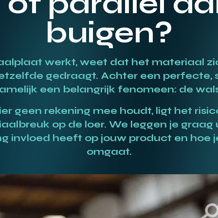
of parallel aa
buigen?
lplaat werkt, weet dat het materiaal zich 
hetzelfde gedraagt. Achter een perfecte, 
namelijk een belangrijk fenomeen: de wals
er geen rekening mee houdt, ligt het risi
aalbreuk op de loer. We leggen je graag 
ng invloed heeft op jouw product en hoe
omgaat.