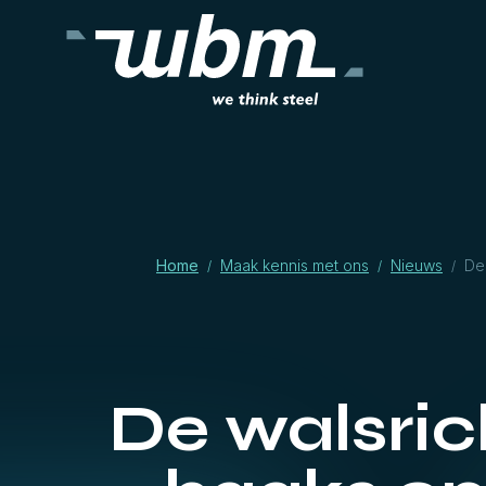
Home
Maak kennis met ons
Nieuws
De 
/
/
/
De walsric