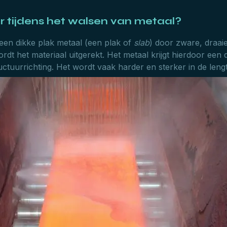
r tijdens het walsen van metaal?
 een dikke plak metaal (een plak of
slab
) door zware, draa
rdt het materiaal uitgerekt. Het metaal krijgt hierdoor een d
ructuurrichting. Het wordt vaak harder en sterker in de lengt