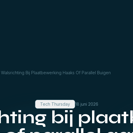
Walsrichting Bij Plaatbewerking Haaks Of Parallel Buigen
Tech Thursday
18 juni 2026
hting bij plaa