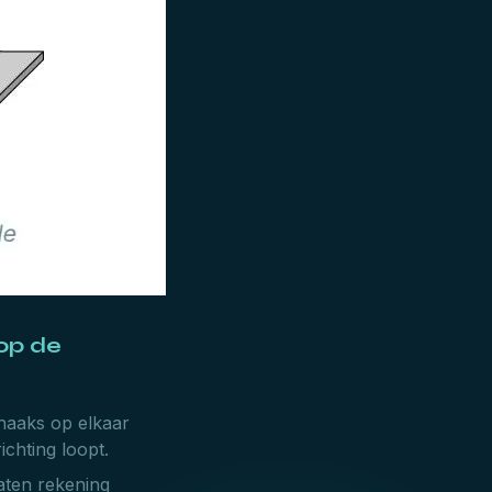
op de
 haaks op elkaar
ichting loopt.
laten rekening