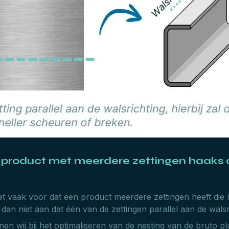
n product met meerdere zettingen haaks 
het vaak voor dat een product meerdere zettingen heeft die
dan niet aan dat één van de zettingen parallel aan de walsr
en wij bij het optimaliseren van de nesting van de bruto p