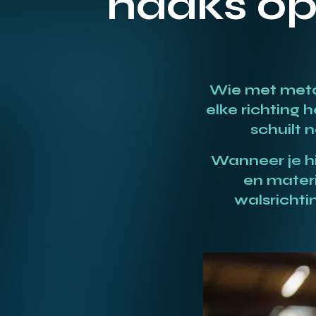
haaks op 
Wie met metaa
elke richting 
schuilt 
Wanneer je hi
en materi
walsrichti