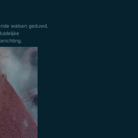
iende walsen geduwd.
uidelijke
erichting.