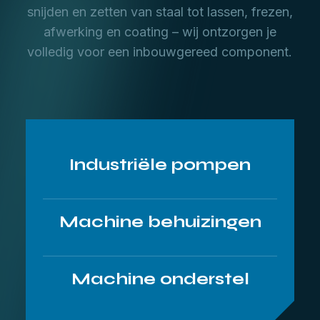
snijden en zetten van staal tot lassen, frezen,
afwerking en coating – wij ontzorgen je
volledig voor een inbouwgereed component.
Industriële pompen
Machine behuizingen
Machine onderstel