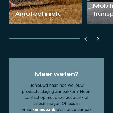
Mobili
Agrotechniek
trans
Meer weten?
Benieuwd naar hoe we jouw
productuitdaging aanpakken? Neem
contact op met onze account- of
salesmanager. Of lees in
onze
kennisbank
over onze aanpak