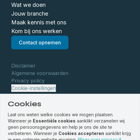
Wat we doen
Jouw branche
Maak kennis met ons
Kom bij ons werken
Contact opnemen
Disclaimer
Algemene voorwaarden
Privacy policy
Cookie-instellingen
Cookies
Laat ons weten welke cookies we mogen plaatsen.
Wanneer je
Essentiële cookies
aanklikt verzamelen wij
geen persoonsgegevens en help je ons de site te
verbeteren. Wanneer je
Cookies accepteren
aanklikt krijg
je een optimale website ervaring.
Meer over privacy &