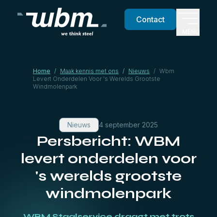
Contact
MENU
Home
/
Maak kennis met ons
/
Nieuws
/
Wbm
Levert Onderdelen Voor 's Werelds Grootste
Windmolenpark
Nieuws
4 september 2025
Persbericht: WBM
levert onderdelen voor
's werelds grootste
windmolenpark
WBM Staalservice draagt met trots