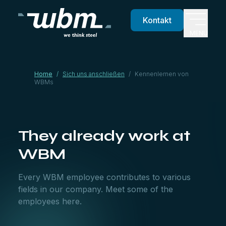
Kontakt
MENU
Home
/
Sich uns anschließen
/
Kennenlernen von
WBMs
They already work at
WBM
Every WBM employee contributes to various
fields in our company. Meet some of the
employees here.