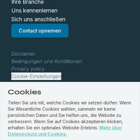
Ihre Branche
Uns kennenlernen
Sich uns anschließen
Contact opnemen
Disclaimer
Bedingungen und Konditionen
Privacy policy
Cookie-Einstellungen
Cookies
Teilen Sie uns mit, welche Cookies wir setzen dürfen. Wenn
Sie Wesentliche Cookies wählen, sammeln wir keine
persönlichen Daten und Sie helfen uns, die Website zu
verbessern. Wenn Sie auf Cookies akzeptieren klicken,
erhalten Sie ein optimales Website-Erlebnis.
Mehr über
© WBM Staalservice centrum 2026
Datenschutz und Cookies.
Website by
PROUD
&
JRNY